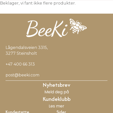
Beklager, vi fant ikke flere produkter.
Lågendalsveien 3315,
3277 Steinsholt
+47 400 66 313
post@beeki.com
Nyhetsbrev
Meld deg på
Kundeklubb
Les mer
Kundestøtte
Sider