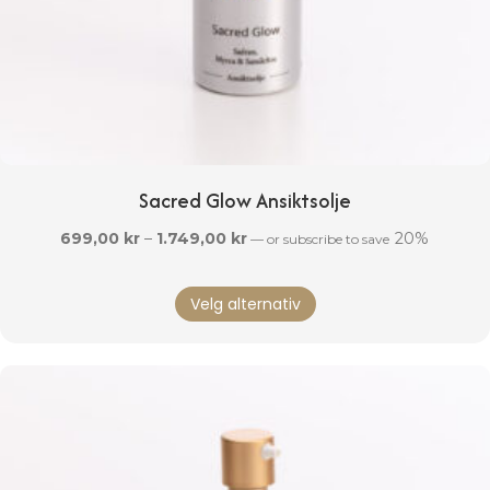
Sacred Glow Ansiktsolje
Prisområde:
699,00
kr
–
1.749,00
kr
20%
—
or subscribe to save
699,00 kr
Dette
til
Velg alternativ
produktet
1.749,00 kr
har
flere
varianter.
Alternativene
kan
velges
på