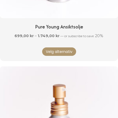
Pure Young Ansiktsolje
Prisområde:
699,00
kr
–
1.749,00
kr
20%
—
or subscribe to save
699,00 kr
Dette
til
Velg alternativ
produktet
1.749,00 kr
har
flere
varianter.
Alternativene
kan
velges
på
produktsiden