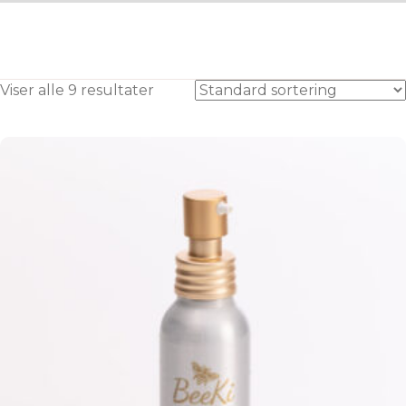
som balanserer huden.
BeeKi hudoljer er formulert for å gi pleie og
opprettholde en hudens balanse slik at den forblir
fuktighetsrik og i sunn balanse.
Viser alle 9 resultater
Produktanbefaling:
– Pure Young Ansiktsolje
– Sacred Glow, FRED (evt FRYD eller Bee Gentle)
Ansiktsolje
*Ingredienser som salisylsyre, retinoider, sulfater og
benzoylperokside kan være effektive mot akne, men
de kan også tørke ut og irritere huden, noe som
svekker hudbarrieren. Alkoholbaserte produkter kan
ha samme uttørkende effekt.
Les vår blogg artikkel “
Hvilken BeeKi olje er best for
meg
?” for å finne produktene som passer best for deg.