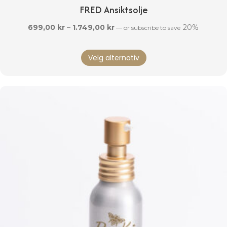
FRED Ansiktsolje
Prisområde:
699,00
kr
–
1.749,00
kr
20%
—
or subscribe to save
699,00 kr
Dette
til
Velg alternativ
produktet
1.749,00 kr
har
flere
varianter.
Alternativene
kan
velges
på
produktsiden