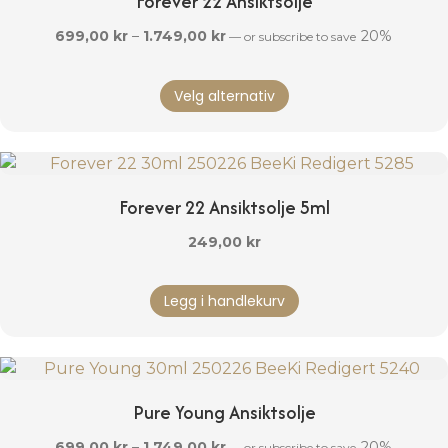
Forever 22 Ansiktsolje
Prisområde:
699,00
kr
–
1.749,00
kr
20%
—
or subscribe to save
699,00 kr
Dette
til
Velg alternativ
produktet
1.749,00 kr
har
flere
varianter.
Alternativene
Forever 22 Ansiktsolje 5ml
kan
velges
249,00
kr
på
produktsiden
Legg i handlekurv
Pure Young Ansiktsolje
Prisområde:
699,00
kr
–
1.749,00
kr
20%
—
or subscribe to save