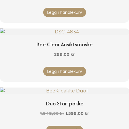
Legg i handlekurv
Bee Clear Ansiktsmaske
299,00
kr
Legg i handlekurv
Duo Startpakke
Opprinnelig
Nåværende
1.948,00
kr
1.599,00
kr
pris
pris
Dette
var:
er: