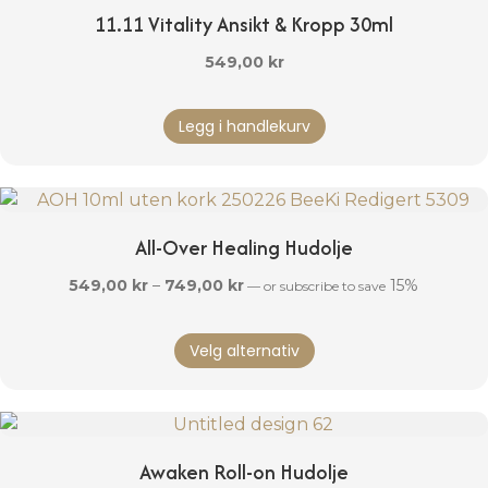
Alternativene
11.11 Vitality Ansikt & Kropp 30ml
kan
velges
549,00
kr
på
produktsiden
Legg i handlekurv
All-Over Healing Hudolje
Prisområde:
549,00
kr
–
749,00
kr
15%
—
or subscribe to save
549,00 kr
Dette
til
Velg alternativ
produktet
749,00 kr
har
flere
varianter.
Alternativene
Awaken Roll-on Hudolje
kan