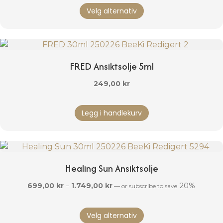
Dette
til
Velg alternativ
produktet
1.749,00 kr
har
flere
varianter.
Alternativene
FRED Ansiktsolje 5ml
kan
velges
249,00
kr
på
produktsiden
Legg i handlekurv
Healing Sun Ansiktsolje
Prisområde:
699,00
kr
–
1.749,00
kr
20%
—
or subscribe to save
699,00 kr
Dette
til
Velg alternativ
produktet
1.749,00 kr