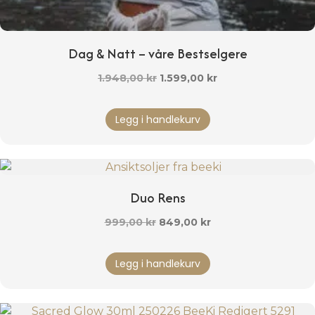
Dag & Natt – våre Bestselgere
Opprinnelig
Nåværende
1.948,00
kr
1.599,00
kr
pris
pris
var:
er:
Legg i handlekurv
1.948,00 kr.
1.599,00 kr.
Duo Rens
Opprinnelig
Nåværende
999,00
kr
849,00
kr
pris
pris
var:
er:
Legg i handlekurv
999,00 kr.
849,00 kr.