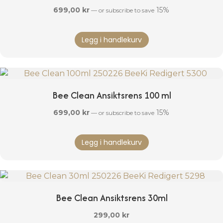
velges
699,00
kr
15%
—
or subscribe to save
på
produktsiden
Legg i handlekurv
Bee Clean Ansiktsrens 100 ml
699,00
kr
15%
—
or subscribe to save
Legg i handlekurv
Bee Clean Ansiktsrens 30ml
299,00
kr