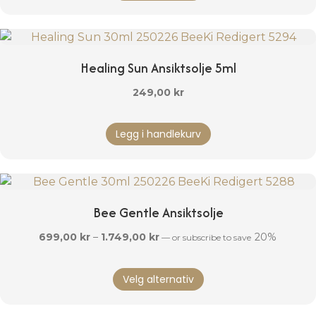
har
flere
varianter.
Alternativene
Healing Sun Ansiktsolje 5ml
kan
velges
249,00
kr
på
produktsiden
Legg i handlekurv
Bee Gentle Ansiktsolje
Prisområde:
699,00
kr
–
1.749,00
kr
20%
—
or subscribe to save
699,00 kr
Dette
til
Velg alternativ
produktet
1.749,00 kr
har
flere