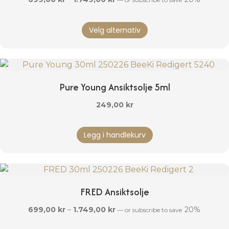
699,00 kr
Dette
til
Velg alternativ
produktet
1.749,00 kr
har
flere
varianter.
Alternativene
Pure Young Ansiktsolje 5ml
kan
velges
249,00
kr
på
produktsiden
Legg i handlekurv
FRED Ansiktsolje
Prisområde:
699,00
kr
–
1.749,00
kr
20%
—
or subscribe to save
699,00 kr