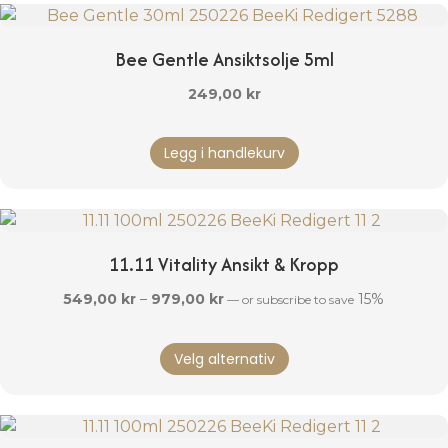
varianter.
Alternativene
Bee Gentle Ansiktsolje 5ml
kan
velges
249,00
kr
på
produktsiden
Legg i handlekurv
11.11 Vitality Ansikt & Kropp
Prisområde:
549,00
kr
–
979,00
kr
15%
—
or subscribe to save
549,00 kr
Dette
til
Velg alternativ
produktet
979,00 kr
har
flere
varianter.