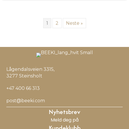
1
2
Neste »
Lågendalsveien 3315,
3277 Steinsholt
+47 400 66 313
post@beeki.com
Nyhetsbrev
Meld deg på
Kundeklubb