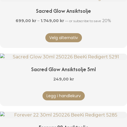
Sacred Glow Ansiktsolje
Prisområde:
699,00
kr
–
1.749,00
kr
20%
—
or subscribe to save
699,00 kr
Dette
til
Velg alternativ
produktet
1.749,00 kr
har
flere
varianter.
Alternativene
Sacred Glow Ansiktsolje 5ml
kan
velges
249,00
kr
på
produktsiden
Legg i handlekurv