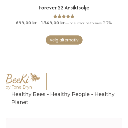
Forever 22 Ansiktsolje
Prisområde:
699,00
kr
–
1.749,00
Vurdert
kr
5.00
20%
—
or subscribe to save
av 5
699,00 kr
Dette
til
Velg alternativ
produktet
1.749,00 kr
har
flere
varianter.
Alternativene
kan
velges
på
by Tone Bryn
produktsiden
Healthy Bees - Healthy People - Healthy
Planet