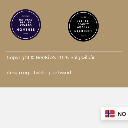
Copyright © BeeKi AS 2026.
Salgsvilkår
.
design og utvikling av bwod
NO