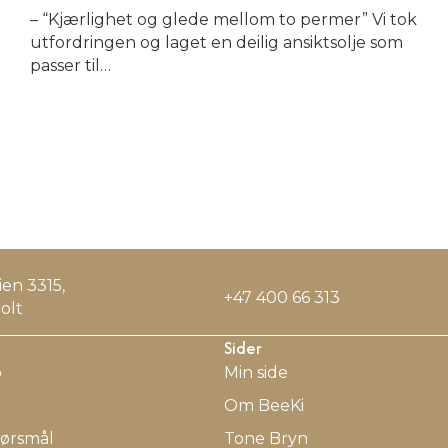
– “Kjærlighet og glede mellom to permer” Vi tok
utfordringen og laget en deilig ansiktsolje som
passer til…
en 3315,
+47 400 66 313
olt
Sider
b
Min side
Om BeeKi
pørsmål
Tone Bryn