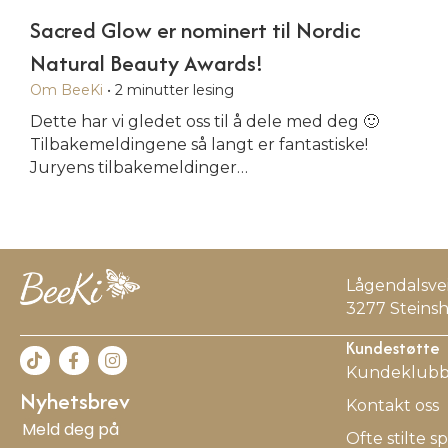
Sacred Glow er nominert til Nordic
Natural Beauty Awards!
Om BeeKi
•
2
minutter lesing
Dette har vi gledet oss til å dele med deg 🙂
Tilbakemeldingene så langt er fantastiske!
Juryens tilbakemeldinger…
Lågendalsvei
3277 Steinsh
Kundestøtte
Beeki på Facebook
Beeki på Instagram
Kundeklub
Nyhetsbrev
Kontakt oss
Meld deg på
Ofte stilte s