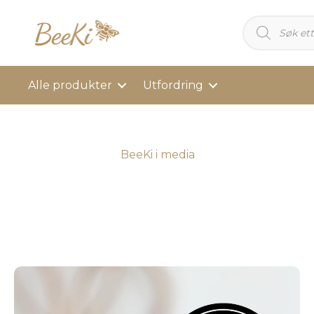
Products
search
Alle produkter
Utfordring
BeeKi i media