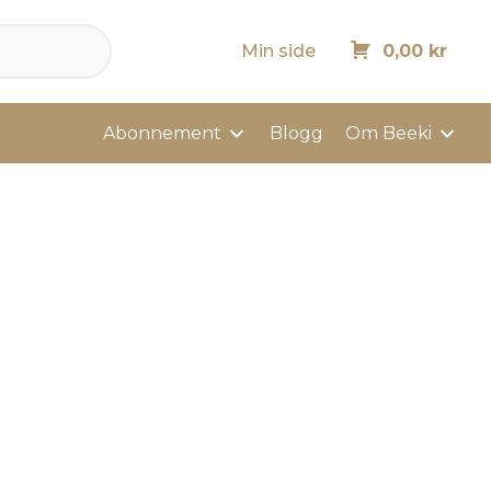
Min side
0,00
kr
Abonnement
Blogg
Om Beeki