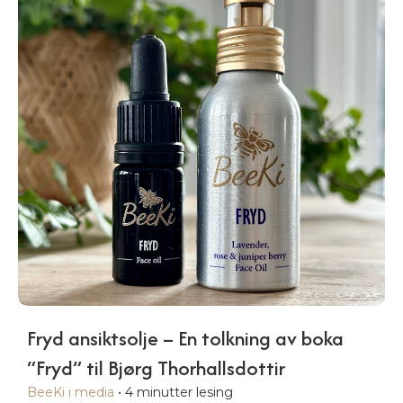
Fryd ansiktsolje – En tolkning av boka
“Fryd” til Bjørg Thorhallsdottir
BeeKi i media
•
4
minutter lesing