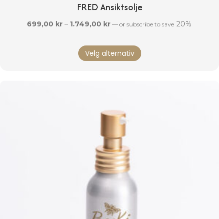
FRED Ansiktsolje
Prisområde:
699,00
kr
–
1.749,00
kr
20%
—
or subscribe to save
699,00 kr
Dette
til
Velg alternativ
produktet
1.749,00 kr
har
flere
varianter.
Alternativene
kan
velges
på
produktsiden