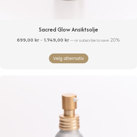
Sacred Glow Ansiktsolje
Prisområde:
699,00
kr
–
1.749,00
kr
20%
—
or subscribe to save
699,00 kr
Dette
til
Velg alternativ
produktet
1.749,00 kr
har
flere
varianter.
Alternativene
kan
velges
på
produktsiden