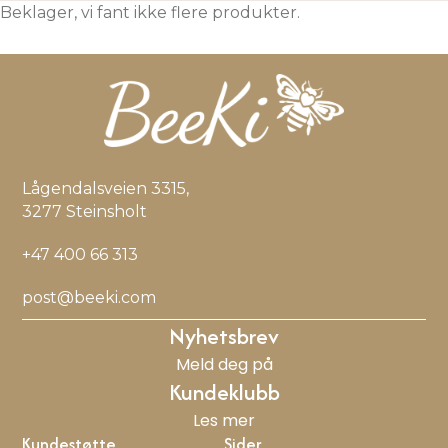
Beklager, vi fant ikke flere produkter.
Lågendalsveien 3315,
3277 Steinsholt
+47 400 66 313
post@beeki.com
Nyhetsbrev
Meld deg på
Kundeklubb
Les mer
Kundestøtte
Sider